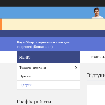
BoykoShop інтернет-магазин для
творчості (Бойко шоп)
ГОЛОВН
Товари і послуги
Відгук
Про нас
Відгуки
Графік роботи