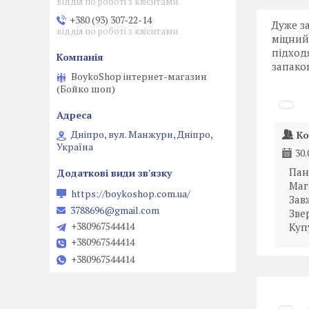
відділ по роботі з клієнтами
+380 (93) 307-22-14
Дуже з
відділ по роботі з клієнтами
міцний
підход
запако
BoykoShop інтернет-магазин
(Бойко шоп)
Дніпро, вул. Манжури, Дніпро,
Ко
Україна
30.
Пан
Маг
https://boykoshop.com.ua/
Зав
3788696@gmail.com
Зве
+380967544414
Куп
+380967544414
+380967544414