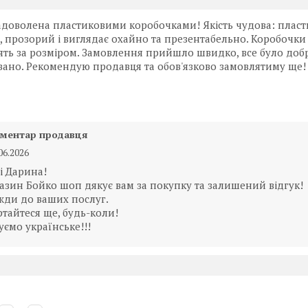
адоволена пластиковими коробочками! Якість чудова: пласт
, прозорий і виглядає охайно та презентабельно. Коробочки
ять за розміром. Замовлення прийшло швидко, все було доб
вано. Рекомендую продавця та обов'язково замовлятиму ще!
ментар продавця
06.2026
і Дарина!
азин Бойко шоп дякує вам за покупку та залишений відгук!
жди до ваших послуг.
ртайтеся ще, будь-коли!
уємо українське!!!