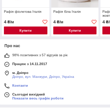
Рафія фіолетова Італія
Рафія біла Італія
Рафі
жовт
4
4
4
₴/м
₴/м
₴/
Купити
Купити
Про нас
98% позитивних з 57 відгуків за рік
Працює з 14.11.2017
м. Дніпро
Дніпро, вул. Манжури, Дніпро, Україна
Контакти
Сьогодні вихідний
Показати весь графік роботи