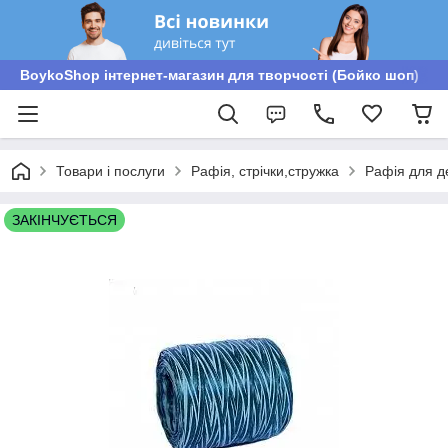
BoykoShop інтернет-магазин для творчості (Бойко шоп)
Товари і послуги
Рафія, стрічки,стружка
Рафія для д
ЗАКІНЧУЄТЬСЯ