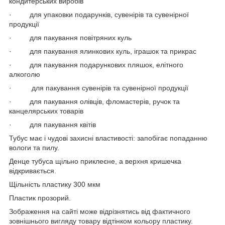
кондитерських виробів
· для упаковки подарунків, сувенірів та сувенірної
продукції
· для пакування повітряних куль
· для пакування ялинкових куль, іграшок та прикрас
· для пакування подарункових пляшок, елітного
алкоголю
· для пакування сувенірів та сувенірної продукції
· для пакування олівців, фломастерів, ручок та
канцелярських товарів
· для пакування квітів
Тубус має і чудові захисні властивості: запобігає попаданню
вологи та пилу.
Денце тубуса щільно приклеєне, а верхня кришечка
відкривається.
Щільність пластику 300 мкм
Пластик прозорий.
Зображення на сайті може відрізнятись від фактичного
зовнішнього вигляду товару відтінком кольору пластику.