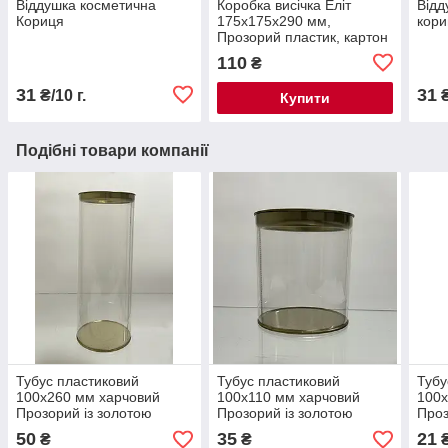
Віддушка косметична
Коробка висічка Еліт
Відд
Кориця
175х175х290 мм,
кори
Прозорий пластик, картон
(без стрічки)
110
₴
31
31
₴/10 г.
₴
Купити
Подібні товари компанії
Тубус пластиковий
Тубус пластиковий
Тубу
100х260 мм харчовий
100х110 мм харчовий
100х
Прозорий із золотою
Прозорий із золотою
Про
кришкою і дном
кришкою і дном
50
35
21
₴
₴