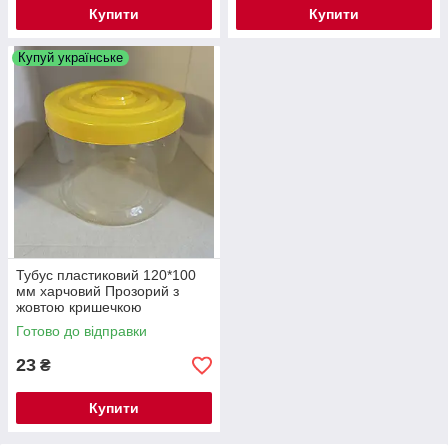
Купити
Купити
Купуй українське
Тубус пластиковий 120*100
мм харчовий Прозорий з
жовтою кришечкою
Готово до відправки
23
₴
Купити