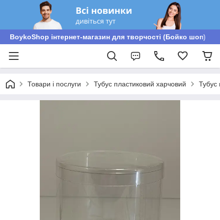
BoykoShop інтернет-магазин для творчості (Бойко шоп)
Товари і послуги
Тубус пластиковий харчовий
Тубус