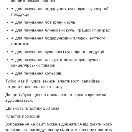
кондитерських виробів
для пакування подарунків, сувенірів і сувенірної
продукції
для пакування повітряних куль
для пакування ялинкових куль, іграшок і прикрас
для пакування подарункових пляшок, елітного
алкоголю
для пакування сувенірів і сувенірної продукції
для пакування олівців, фломастерів, ручок і
канцелярських товарів
для пакування кольорів
Тубус має й чудові захисні властивості: запобігає
потраплянню вологи та пилу.
Денце тубуса щільно приклеєне, а верхня кришечка
відкривається.
Щільність пластику 250 мкм
Пластик прозорий.
Зображення на сайті може відрізнятися від фактичного
зовнішнього вигляду товару відтінком кольору пластику.