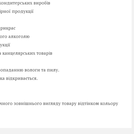
кондитерських виробів
ірної продукції
прикрас
ого алкоголю
укції
 канцелярських товарів
є попаданню вологи та пилу.
ка відкривається.
ичного зовнішнього вигляду товару відтінком кольору