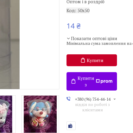
Оптом і в роздріб
Код:
50х50
14 ₴
Показати оптові ціни
Мінімальна сума замовлення на с
Купити
Купити
з
+380 (96) 754-44-14
відділ по роботі з
клієнтами