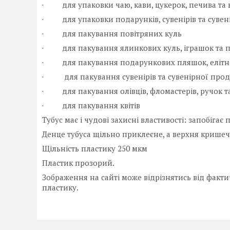
· для упаковки чаю, кави, цукерок, печива та 
· для упаковки подарунків, сувенірів та сувен
· для пакування повітряних куль
· для пакування ялинкових куль, іграшок та 
· для пакування подарункових пляшок, елітн
· для пакування сувенірів та сувенірної прод
· для пакування олівців, фломастерів, ручок та
· для пакування квітів
Тубус має і чудові захисні властивості: запобіга
Денце тубуса щільно приклеєне, а верхня кришеч
Щільність пластику 250 мкм
Пластик прозорий.
Зображення на сайті може відрізнятись від факт
пластику.