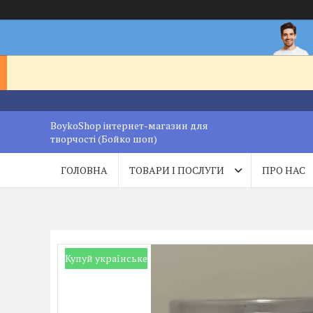
BoykoShop інтернет-магазин для
творчості (Бойко шоп)
ГОЛОВНА
ТОВАРИ І ПОСЛУГИ
ПРО НАС
Купуй українське